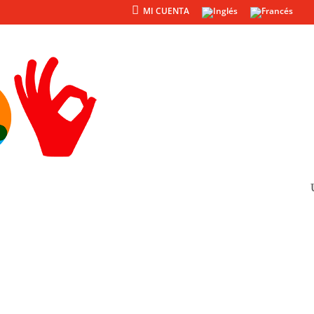
MI CUENTA
Productos
Otros
io Urbano
o Urbano llave en mano.