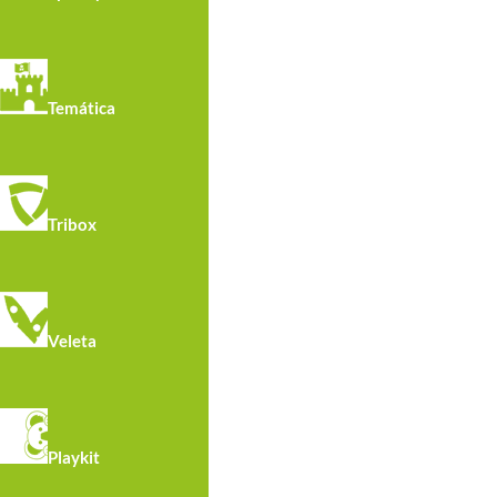
Temática
Tribox
Bancos
Veleta
Toldos Vela
Reciclados
Playkit