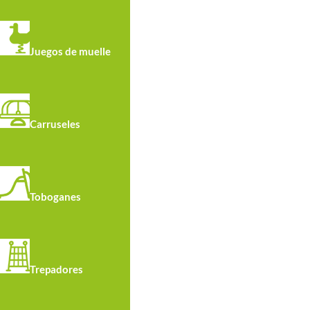
Juegos de muelle
Carruseles
Toboganes
Trepadores